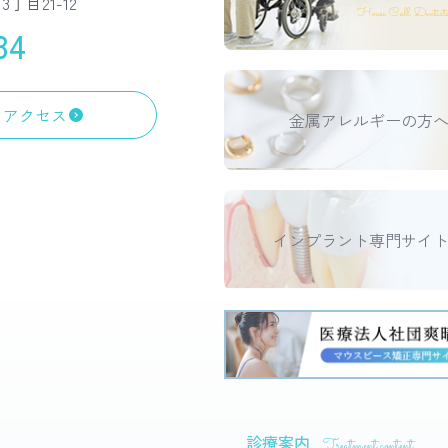
丁目21-12
House Call Dentist
34
アクセス
金属アレルギーの方
インプラント専門サイ
診療案内
Treatment content