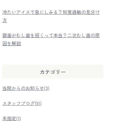
冷たいアイスで急にしみる？知覚過敏の見分け
方
銀歯がむし歯を招くって本当？二次むし歯の原
因を解説
カテゴリー
当院からのお知らせ(3)
スタッフブログ(91)
未指定(1)