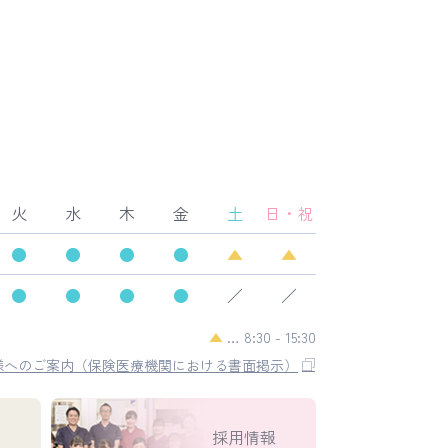
火
水
木
金
土
日
・祝
●
●
●
●
▲
▲
●
●
●
●
／
／
▲
… 8:30 - 15:30
様へのご案内（保険医療機関における書面掲示）
採用情報