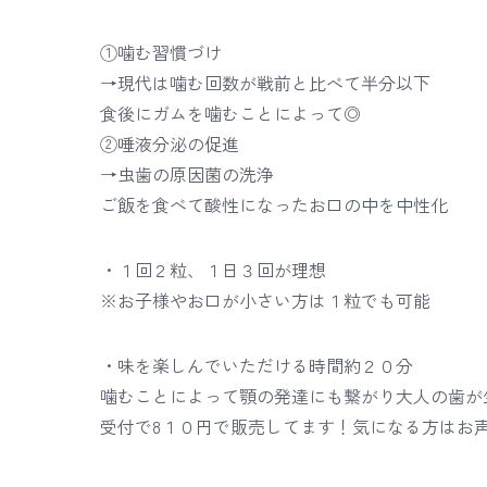
①噛む習慣づけ
→現代は噛む回数が戦前と比べて半分以下
食後にガムを噛むことによって◎
②唾液分泌の促進
→虫歯の原因菌の洗浄
ご飯を食べて酸性になったお口の中を中性化
・️１回２粒、１日３回が理想
※お子様やお口が小さい方は１粒でも可能
・味を楽しんでいただける時間約２０分
噛むことによって顎の発達にも繋がり大人の歯が
受付で8１０円で販売してます！気になる方はお