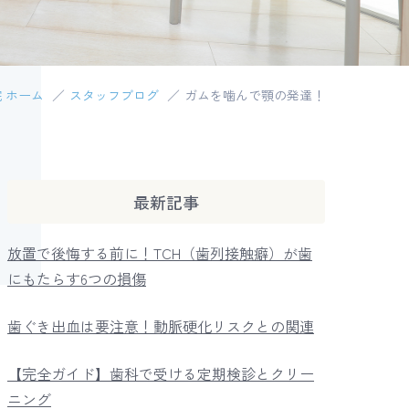
 ホーム
スタッフブログ
ガムを噛んで顎の発達！
インプラントによる治療
口腔外科
最新記事
放置で後悔する前に！TCH（歯列接触癖）が歯
にもたらす6つの損傷
歯ぐき出血は要注意！動脈硬化リスクとの関連
【完全ガイド】歯科で受ける定期検診とクリー
ニング