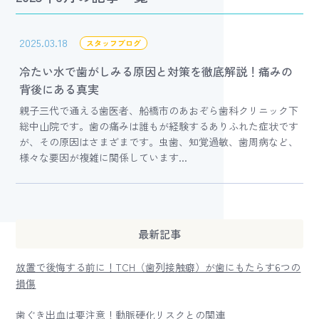
2025.03.18
スタッフブログ
冷たい水で歯がしみる原因と対策を徹底解説！痛みの
背後にある真実
親子三代で通える歯医者、船橋市のあおぞら歯科クリニック下
総中山院です。歯の痛みは誰もが経験するありふれた症状です
が、その原因はさまざまです。虫歯、知覚過敏、歯周病など、
様々な要因が複雑に関係しています...
最新記事
放置で後悔する前に！TCH（歯列接触癖）が歯にもたらす6つの
損傷
歯ぐき出血は要注意！動脈硬化リスクとの関連