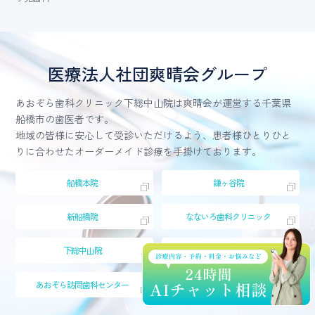
医療法人社団爽晴会グループ
あおぞら歯科クリニック下総中山院は爽晴会が運営する千葉県
船橋市の歯医者です。
地域の皆様に安心して受診いただけるよう、患者様ひとりひと
りに合わせたオーダーメイド診療を手掛けております。
船橋本院
鎌ヶ谷院
新船橋院
なないろ歯科クリニック
下総中山院
西船橋駅前院
あおぞら
訪問歯科センター