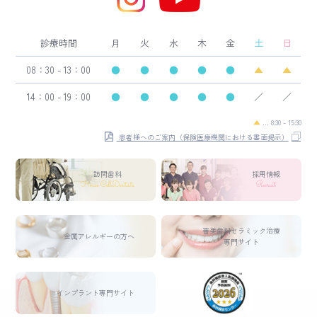
診療時間
月
火
水
木
金
土
日
08：30 - 13：00
●
●
●
●
●
▲
▲
14：00 - 19：00
●
●
●
●
●
／
／
▲
… 8:30 - 15:30
患者様へのご案内（保険医療機関における書面掲示）
訪問歯科
採用情報
House Call Dentists
Recruit
審美歯科セラミック治療
金属アレルギーの方へ
専門サイト
インプラント専門サイト