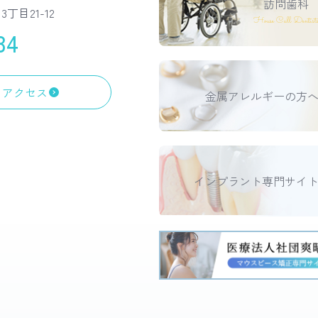
訪問歯科
丁目21-12
House Call Dentist
34
アクセス
金属アレルギーの方
インプラント専門サイ