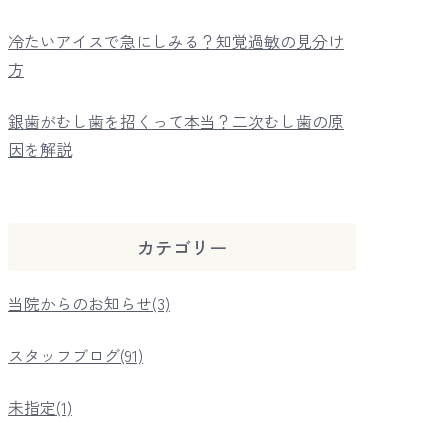
冷たいアイスで急にしみる？知覚過敏の見分け
方
銀歯がむし歯を招くって本当？二次むし歯の原
因を解説
カテゴリー
当院からのお知らせ(3)
スタッフブログ(91)
未指定(1)