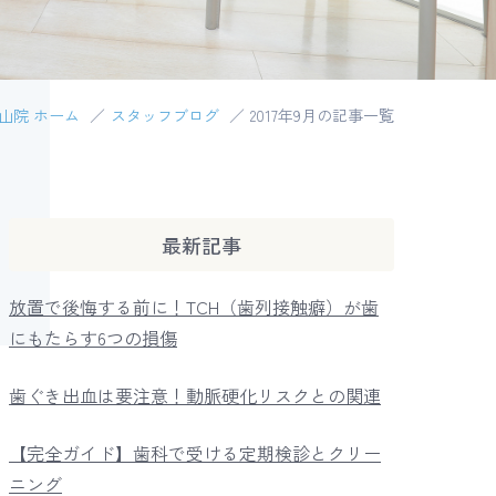
山院 ホーム
スタッフブログ
2017年9月の記事一覧
インプラントによる治療
口腔外科
最新記事
放置で後悔する前に！TCH（歯列接触癖）が歯
にもたらす6つの損傷
歯ぐき出血は要注意！動脈硬化リスクとの関連
【完全ガイド】歯科で受ける定期検診とクリー
ニング