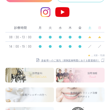
診療時間
月
火
水
木
金
土
日
08：30 - 13：00
●
●
●
●
●
▲
▲
14：00 - 19：00
●
●
●
●
●
／
／
▲
… 8:30 - 15:30
患者様へのご案内（保険医療機関における書面掲示）
訪問歯科
採用情報
House Call Dentists
Recruit
審美歯科セラミック治療
金属アレルギーの方へ
専門サイト