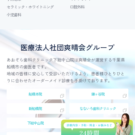
セラミック・ホワイトニング
口腔外科
小児歯科
医療法人社団爽晴会グループ
あおぞら歯科クリニック下総中山院は爽晴会が運営する千葉県
船橋市の歯医者です。
地域の皆様に安心して受診いただけるよう、患者様ひとりひと
りに合わせたオーダーメイド診療を手掛けております。
船橋本院
鎌ヶ谷院
新船橋院
なないろ歯科クリニック
下総中山院
西船橋駅前院