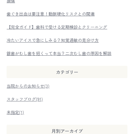
損傷
歯ぐき出血は要注意！動脈硬化リスクとの関連
【完全ガイド】歯科で受ける定期検診とクリーニング
冷たいアイスで急にしみる？知覚過敏の見分け方
銀歯がむし歯を招くって本当？二次むし歯の原因を解説
カテゴリー
当院からのお知らせ(3)
スタッフブログ(91)
未指定(1)
月別アーカイブ