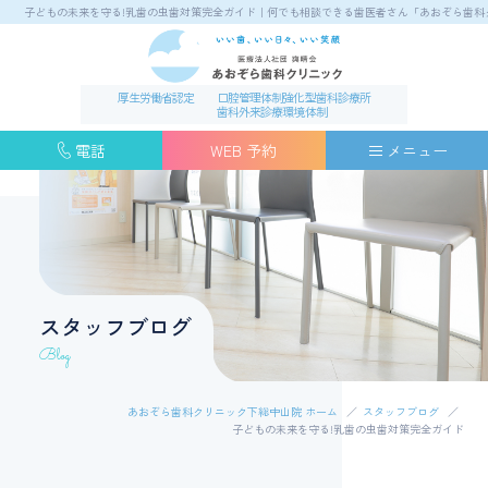
子どもの未来を守る!乳歯の虫歯対策完全ガイド｜何でも相談できる歯医者さん「あおぞら歯科
厚生労働省認定
口腔管理体制強化型歯科診療所
歯科外来診療環境体制
電話
WEB 予約
メニュー
スタッフブログ
Blog
あおぞら歯科クリニック下総中山院 ホーム
スタッフブログ
子どもの未来を守る!乳歯の虫歯対策完全ガイド