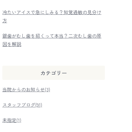
冷たいアイスで急にしみる？知覚過敏の見分け
方
銀歯がむし歯を招くって本当？二次むし歯の原
因を解説
カテゴリー
当院からのお知らせ(3)
スタッフブログ(91)
未指定(1)