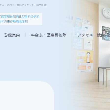
者さん「あおぞら歯科クリニック下総中山院」
口腔管理体制強化型歯科診療所
歯科外来診療環境体制
診療案内
料金表・医療費控除
アクセス・院内紹
マタニティ治療
歯周病