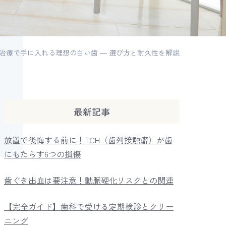
治療で手に入れる理想の白い歯 ― 選び方と耐久性を解説
インプラントによる治療
口腔外科
最新記事
放置で後悔する前に！TCH（歯列接触癖）が歯
にもたらす6つの損傷
歯ぐき出血は要注意！動脈硬化リスクとの関連
【完全ガイド】歯科で受ける定期検診とクリー
ニング